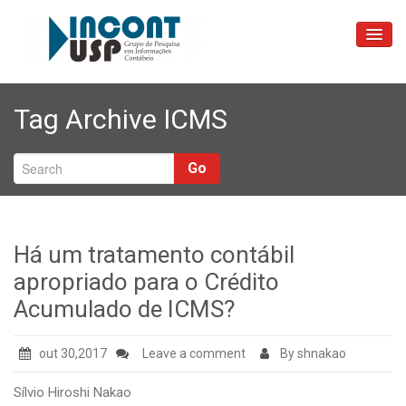
Sobre
Tag Archive
ICMS
As Pessoas
Blog
Go
Reuniões
Contatos
Há um tratamento contábil
apropriado para o Crédito
Acumulado de ICMS?
out 30,2017
Leave a comment
By shnakao
Sílvio Hiroshi Nakao