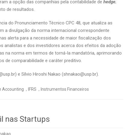
etaram a opção das companhias pela contabilidade de
hedge
;
to de resultados.
ência do Pronunciamento Técnico CPC 48, que atualiza as
 a divulgação da norma internacional correspondente
mas alerta para a necessidade de maior fiscalização dos
 analistas e dos investidores acerca dos efeitos da adoção
ças na norma em termos de torná-la mandatória, aprimorando
s de comparabilidade e caráter preditivo.
@usp.br) e Sílvio Hiroshi Nakao (shnakao@usp.br).
,
,
 Accounting
IFRS
Instrumentos Financeiros
il nas Startups
nakao