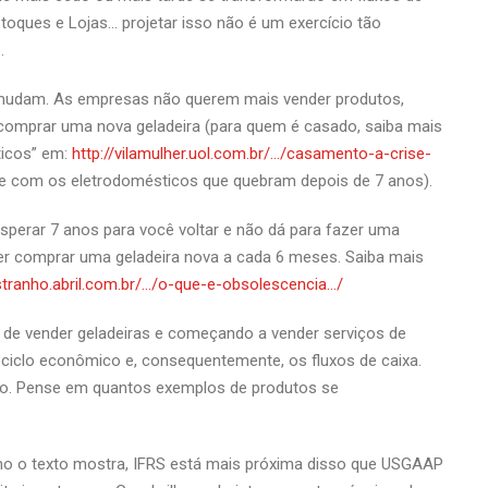
toques e Lojas… projetar isso não é um exercício tão
.
 mudam. As empresas não querem mais vender produtos,
comprar uma nova geladeira (para quem é casado, saiba mais
ticos” em:
http://vilamulher.uol.com.br/…/casamento-a-crise-
e com os eletrodomésticos que quebram depois de 7 anos).
perar 7 anos para você voltar e não dá para fazer uma
r comprar uma geladeira nova a cada 6 meses. Saiba mais
tranho.abril.com.br/…/o-que-e-obsolescencia…/
de vender geladeiras e começando a vender serviços de
 ciclo econômico e, consequentemente, os fluxos de caixa.
ão. Pense em quantos exemplos de produtos se
mo o texto mostra, IFRS está mais próxima disso que USGAAP