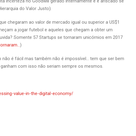
ita incerteza no Goodwill gerado internamente e é ariscado se
erarquia do Valor Justo).
 que chegaram ao valor de mercado igual ou superior a US$1
eçam a jogar futebol e aqueles que chegam a obter um
 duvida? Somente 57 Startups se tornaram unicórnios em 2017
-tornaram…
)
o não é fácil mas também não é impossível… tem que ser bem
ais ganham com isso não seriam sempre os mesmos.
sessing-value-in-the-digital-economy/