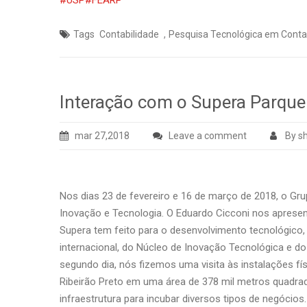
#
USP
#
FEARP
,
Tags
Contabilidade
Pesquisa Tecnológica em Conta
Interação com o Supera Parque
mar 27,2018
Leave a comment
By s
Nos dias 23 de fevereiro e 16 de março de 2018, o Gr
Inovação e Tecnologia. O Eduardo Cicconi nos apresent
Supera tem feito para o desenvolvimento tecnológico, 
internacional, do Núcleo de Inovação Tecnológica e d
segundo dia, nós fizemos uma visita às instalações f
Ribeirão Preto em uma área de 378 mil metros quadra
infraestrutura para incubar diversos tipos de negócios