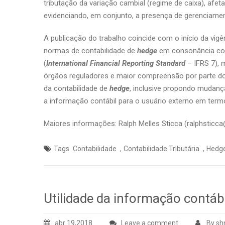
tributação da variação cambial (regime de caixa), af
evidenciando, em conjunto, a presença de gerenciamen
A publicação do trabalho coincide com o início da vig
normas de contabilidade de
hedge
em consonância com
(
International Financial Reporting Standard
– IFRS 7), 
órgãos reguladores e maior compreensão por parte dos
da contabilidade de
hedge
, inclusive propondo mudan
a informação contábil para o usuário externo em termo
Maiores informações: Ralph Melles Sticca (ralphsticca
,
,
Tags
Contabilidade
Contabilidade Tributária
Hedge
Utilidade da informação contáb
abr 19,2018
Leave a comment
By sh