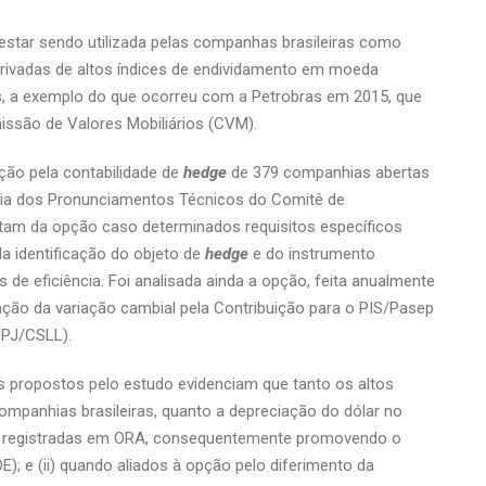
estar sendo utilizada pelas companhas brasileiras como
 derivadas de altos índices de endividamento em moeda
os, a exemplo do que ocorreu com a Petrobras em 2015, que
ssão de Valores Mobiliários (CVM).
ção pela contabilidade de
hedge
de 379 companhias abertas
ência dos Pronunciamentos Técnicos do Comitê de
atam da opção caso determinados requisitos específicos
a identificação do objeto de
hedge
e do instrumento
os de eficiência. Foi analisada ainda a opção, feita anualmente
ção da variação cambial pela Contribuição para o PIS/Pasep
RPJ/CSLL).
 propostos pelo estudo evidenciam que tanto os altos
mpanhias brasileiras, quanto a depreciação do dólar no
das registradas em ORA, consequentemente promovendo o
); e (ii) quando aliados à opção pelo diferimento da