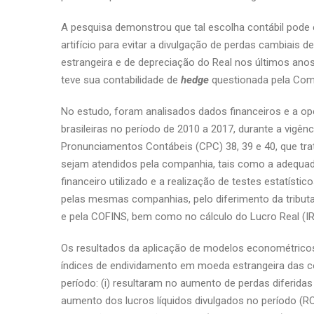
A pesquisa demonstrou que tal escolha contábil pode 
artifício para evitar a divulgação de perdas cambiais
estrangeira e de depreciação do Real nos últimos an
teve sua contabilidade de
hedge
questionada pela Comi
No estudo, foram analisados dados financeiros e a op
brasileiras no período de 2010 a 2017, durante a vig
Pronunciamentos Contábeis (CPC) 38, 39 e 40, que tr
sejam atendidos pela companhia, tais como a adequad
financeiro utilizado e a realização de testes estatístic
pelas mesmas companhias, pelo diferimento da tributa
e pela COFINS, bem como no cálculo do Lucro Real (I
Os resultados da aplicação de modelos econométricos
índices de endividamento em moeda estrangeira das co
período: (i) resultaram no aumento de perdas diferi
aumento dos lucros líquidos divulgados no período (ROE