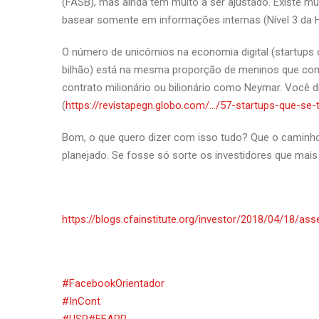
(FASB), mas ainda tem muito a ser ajustado. Existe mu
basear somente em informações internas (Nível 3 da Hi
O número de unicórnios na economia digital (startups
bilhão) está na mesma proporção de meninos que com
contrato milionário ou bilionário como Neymar. Você
(
https://revistapegn.globo.com/…/57-startups-que-se
Bom, o que quero dizer com isso tudo? Que o caminh
planejado. Se fosse só sorte os investidores que m
https://blogs.cfainstitute.org/investor/2018/04/18/as
#
FacebookOrientador
#
InCont