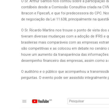
O Sr. Arthur Santos nos contou sobre a participação
contábeis desde a Comissão Consultiva criada na CVM
Ibracon e Fipecafi, e que foi predecessora do CPC. No
de negociação da Lei 11.638, principalmente na questão 
O Sr. Ricardo Martins nos trouxe o ponto de vista dos
tiveram diversas mudanças com a adoção de IFRS e q
brasileiras mais comparáveis com as empresas estrang
são competitivas e as colocou em debate no cenário d
houve um aumento da transparência das informações e
desempenho financeiro das empresas, assim como a me
O auditório e o público que acompanhou a transmissão
perguntas. O evento pode ser assistido integralmente pe